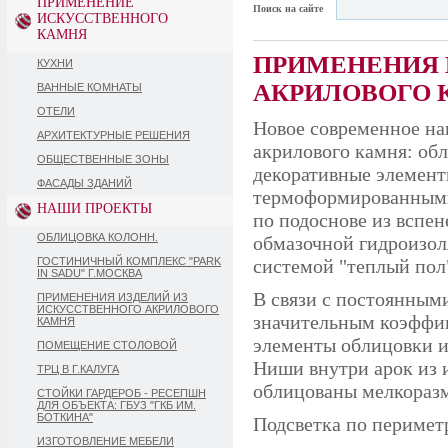
ПРИМЕНЕНИЕ
Поиск на сайте
ИСКУССТВЕННОГО
КАМНЯ
ПРИМЕНЕНИЯ 
КУХНИ
АКРИЛОВОГО 
ВАННЫЕ КОМНАТЫ
ОТЕЛИ
Новое современное на
АРХИТЕКТУРНЫЕ РЕШЕНИЯ
акрилового камня: обл
ОБЩЕСТВЕННЫЕ ЗОНЫ
декоративные элемент
ФАСАДЫ ЗДАНИЙ
термоформированными
НАШИ ПРОЕКТЫ
по подоснове из вспе
ОБЛИЦОВКА КОЛОНН.
обмазочной гидроизол
ГОСТИНИЧНЫЙ КОМПЛЕКС "PARK
системой "теплый пол
IN SADU" Г.МОСКВА
В связи с постоянным
ПРИМЕНЕНИЯ ИЗДЕЛИЙ ИЗ
ИСКУССТВЕННОГО АКРИЛОВОГО
значительным коэффи
КАМНЯ
элементы облицовки 
ПОМЕЩЕНИЕ СТОЛОВОЙ
Ниши внутри арок из 
ТРЦ В Г.КАЛУГА
облицованы мелкораз
СТОЙКИ ГАРДЕРОБ - РЕСЕПШН
ДЛЯ ОБЪЕКТА: ГБУЗ "ГКБ ИМ.
БОТКИНА"
Подсветка по перимет
ИЗГОТОВЛЕНИЕ МЕБЕЛИ