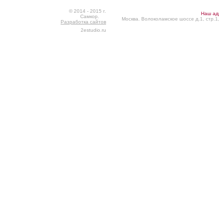
© 2014 - 2015 г.
Наш ад
Самкор.
Москва. Волоколамское шоссе д.1, стр.1,
Разработка сайтов
2estudio.ru